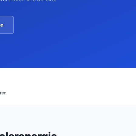
en
ren