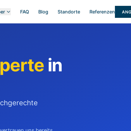
ber
FAQ
Blog
Standorte
Referenzen
ANG
perte
in
achgerechte
vertrauen uns bereits.