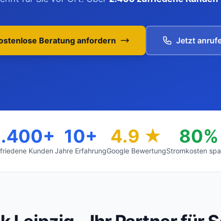
ostenlose Beratung anfordern
Jetzt anruf
2.400+
10+
4.9 ★
80%
friedene Kunden
Jahre Erfahrung
Google Bewertung
Stromkosten spa