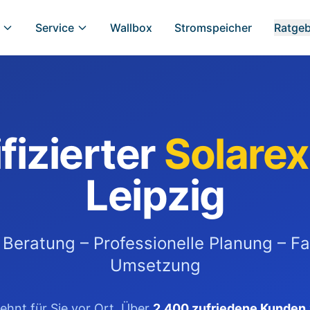
Service
Wallbox
Stromspeicher
Ratge
ifizierter
Solarex
Leipzig
 Beratung – Professionelle Planung – F
Umsetzung
ehnt für Sie vor Ort. Über
2.400 zufriedene Kunden