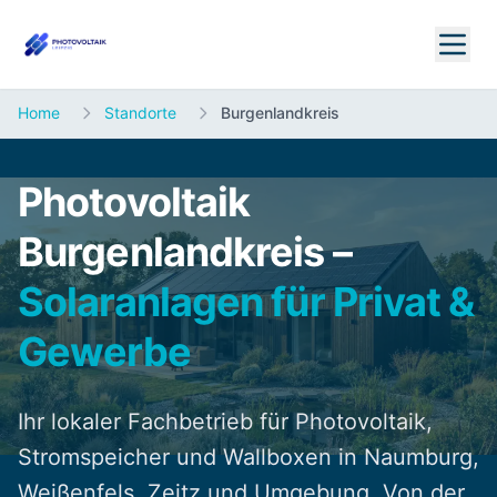
Home
Standorte
Burgenlandkreis
Photovoltaik
Burgenlandkreis –
Solaranlagen für Privat &
Gewerbe
Ihr lokaler Fachbetrieb für Photovoltaik,
Stromspeicher und Wallboxen in Naumburg,
Weißenfels, Zeitz und Umgebung. Von der