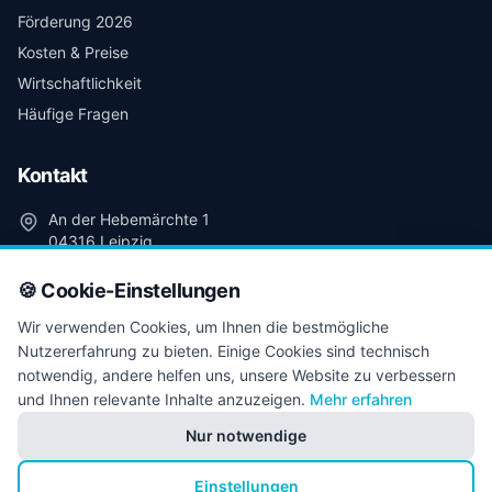
Förderung 2026
Kosten & Preise
Wirtschaftlichkeit
Häufige Fragen
Kontakt
An der Hebemärchte 1
04316 Leipzig
+49 341 98 99 03 91
🍪 Cookie-Einstellungen
kontakt@leipzig-photovoltaik.de
Wir verwenden Cookies, um Ihnen die bestmögliche
Nutzererfahrung zu bieten. Einige Cookies sind technisch
Kostenlose Beratung
notwendig, andere helfen uns, unsere Website zu verbessern
und Ihnen relevante Inhalte anzuzeigen.
Mehr erfahren
Nur notwendige
© 2026 Presolaris UG (haftungsbeschränkt). Alle Rechte
Einstellungen