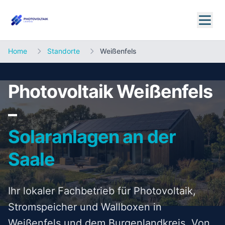
Home
Standorte
Weißenfels
Photovoltaik Weißenfels
–
Solaranlagen an der
Saale
Ihr lokaler Fachbetrieb für Photovoltaik,
Stromspeicher und Wallboxen in
Weißenfels und dem Burgenlandkreis. Von