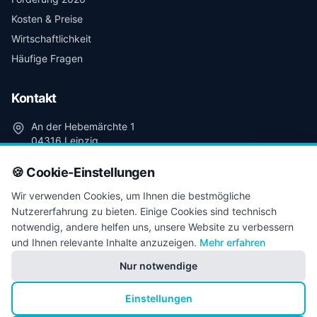
Kosten & Preise
Wirtschaftlichkeit
Häufige Fragen
Kontakt
An der Hebemärchte 1
04316 Leipzig
+49 341 98 99 03 91
🍪 Cookie-Einstellungen
kontakt@leipzig-photovoltaik.de
Wir verwenden Cookies, um Ihnen die bestmögliche
Nutzererfahrung zu bieten. Einige Cookies sind technisch
Kostenlose Beratung
notwendig, andere helfen uns, unsere Website zu verbessern
und Ihnen relevante Inhalte anzuzeigen.
Mehr erfahren
Nur notwendige
© 2026 Presolaris UG (haftungsbeschränkt). Alle Rechte
Einstellungen
vorbehalten.